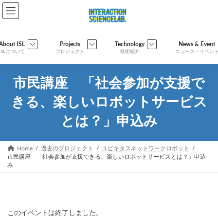
コ
ナ
ン
ビ
テ
ゲ
ン
ー
ツ
シ
About ISL
Projects
Technology
News & Event
へ
ョ
ISLについて
プロジェクト
技術紹介
ニュース・イベン
ス
ン
キ
に
ッ
移
市民講座 「社会参加が支援で
プ
動
きる、楽しいロボットサービス
とは？」申込み
Home
過去のプロジェクト
ユビキタスネットワークロボット
市民講座 「社会参加が支援できる、楽しいロボットサービスとは？」申込
み
このイベントは終了しました。