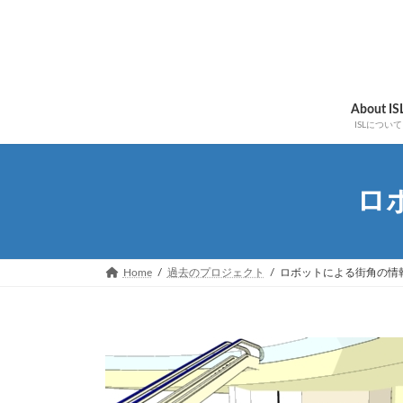
コ
ナ
ン
ビ
テ
ゲ
ン
ー
ツ
シ
へ
ョ
About IS
ス
ン
ISLについて
キ
に
ッ
移
プ
動
ロ
Home
過去のプロジェクト
ロボットによる街角の情