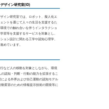
ザイン研究室(ID)
デザイン研究室では、ロボット、擬人化エ
ジェントを通じて人々の生活を支援するた
実環境での触れ合いを伴うインタラクショ
や学習等を支援するサービスを対象とし、
クション設計に関わる工学や認知心理学、
を進めています。
歩行など人の移動を対象としながら、環境
人の認知・判断・行動の能力を拡張するこ
覚による外界および自己運動の認知モデル
行動変容のための情報提示技術の開発等に