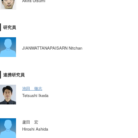
Akira Utsumi
研究員
JIANWATTANAPAISARN Nitchan
連携研究員
池田 徹志
Tetsushi Ikeda
蘆田 宏
Hiroshi Ashida