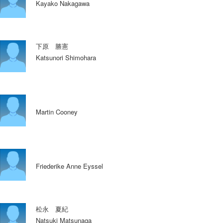
Kayako Nakagawa
下原 勝憲
Katsunori Shimohara
Martin Cooney
Friederike Anne Eyssel
松永 夏紀
Natsuki Matsunaga