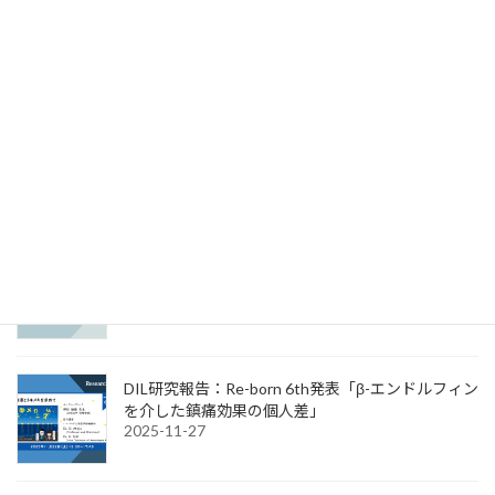
続きを読む
News & Information
ATR表彰式 大阪・関西万博シグネチャーパビリ
オン「いのちの未来」 我々メンバーが表彰され
ました！
2026-04-30
DIL研究報告：JAPAN PAIN WEEK発表「痛み評定
のいいかげんさは何に起因するのか?」
2025-12-08
DIL研究報告：Re-born 6th発表「β-エンドルフィン
を介した鎮痛効果の個人差」
2025-11-27