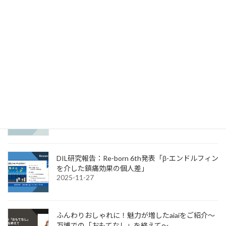
News & Information
ATR表彰式 大阪・関西万博シグネチャーパビリ
オン「いのちの未来」 我々メンバーが表彰され
ました！
2026-04-30
DIL研究報告：JAPAN PAIN WEEK発表「痛み評定
のいいかげんさは何に起因するのか?」
2025-12-08
DIL研究報告：Re-born 6th発表「β-エンドルフィン
を介した鎮痛効果の個人差」
2025-11-27
ふんわりおしゃれに！魅力が増したaiaiをご紹介～
万博での「おもてなし」を終えて～