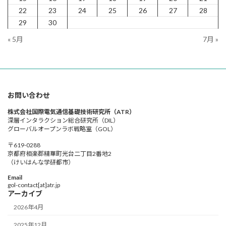
22
23
24
25
26
27
28
29
30
« 5月
7月 »
お問い合わせ
株式会社国際電気通信基礎技術研究所（ATR）
深層インタラクション総合研究所（DIL）
グローバルオープンラボ戦略室（GOL）
〒619-0288
京都府相楽郡精華町光台二丁目2番地2
（けいはんな学研都市）
Email
gol-contact[at]atr.jp
アーカイブ
2026年4月
2025年12月