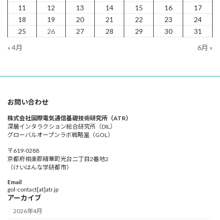
11
12
13
14
15
16
17
18
19
20
21
22
23
24
25
26
27
28
29
30
31
« 4月
6月 »
お問い合わせ
株式会社国際電気通信基礎技術研究所（ATR）
深層インタラクション総合研究所（DIL）
グローバルオープンラボ戦略室（GOL）
〒619-0288
京都府相楽郡精華町光台二丁目2番地2
（けいはんな学研都市）
Email
gol-contact[at]atr.jp
アーカイブ
2026年4月