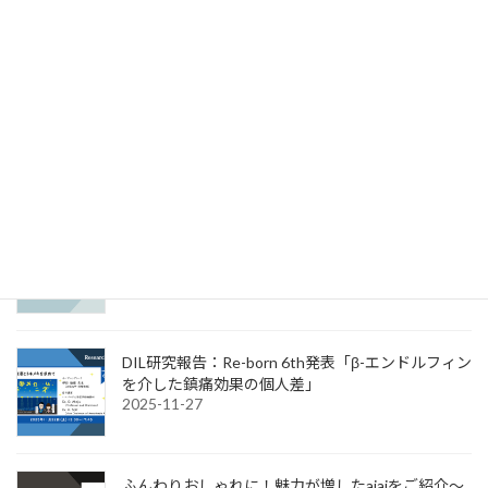
News & Information
ATR表彰式 大阪・関西万博シグネチャーパビリ
オン「いのちの未来」 我々メンバーが表彰され
ました！
2026-04-30
DIL研究報告：JAPAN PAIN WEEK発表「痛み評定
のいいかげんさは何に起因するのか?」
2025-12-08
DIL研究報告：Re-born 6th発表「β-エンドルフィン
を介した鎮痛効果の個人差」
2025-11-27
ふんわりおしゃれに！魅力が増したaiaiをご紹介～