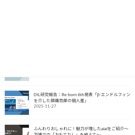
News & Information
ATR表彰式 大阪・関西万博シグネチャーパビリ
オン「いのちの未来」 我々メンバーが表彰され
ました！
2026-04-30
DIL研究報告：JAPAN PAIN WEEK発表「痛み評定
のいいかげんさは何に起因するのか?」
2025-12-08
DIL研究報告：Re-born 6th発表「β-エンドルフィン
を介した鎮痛効果の個人差」
2025-11-27
ふんわりおしゃれに！魅力が増したaiaiをご紹介～
万博での「おもてなし」を終えて～